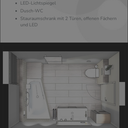
LED-Lichtspiegel
Dusch-WC
Stauraumschrank mit 2 Türen, offenen Fächern
und LED