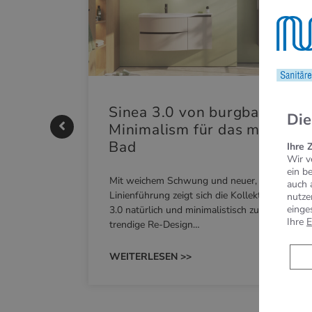
|
Sinea 3.0 von burgbad: Soft
Die
Minimalism für das moderne
Bad
Ihre 
Wir v
nskomfort
ein b
Mit weichem Schwung und neuer, markanter
auch 
M NEO
Linienführung zeigt sich die Kollektion Sinea
nutze
owohl zum
einge
3.0 natürlich und minimalistisch zugleich. Das
Ihre
E
trendige Re-Design…
WEITERLESEN >>