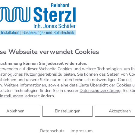
KEUCO PHÖNIX –
se Webseite verwendet Cookies
Spiegelschrank punktet mit
reduziertem Design und
Zustimmung können Sie jederzeit widerrufen.
erwenden auf dieser Webseite Cookies und weitere Technologien, um I
benutzerfreundlicher
estmögliches Nutzungserlebnis zu bieten. Sie können das Setzen von Co
Bedienung
ablehnen und unsere Seite nur mit den technisch notwendigen Cookies
n. Weitere Informationen, sowie eine detaillierte Übersicht der Cookies 
setzten Technologien finden Sie in unserer
Datenschutzerklärung
. Sie k
Spiegelschrank punktet mit reduziertem
instellungen
jederzeit ändern.
Design und benutzerfreundlicher Bedienung
Schlicht, schön und mit vielen praktischen
Ablehnen
Ablehnen
Einstellungen
Akzeptieren
Features – das zeichnet Phönix aus.…
WEITERLESEN >>
Datenschutz
Impressum