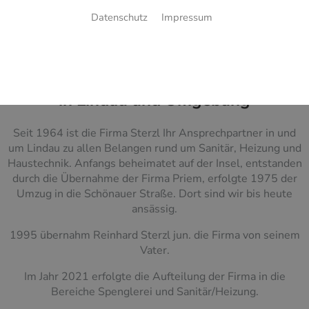
Datenschutz
Impressum
REINHARD STERZL - INH. JONAS SCHÄFER
Ihr Partner für Heizungsbau,
Badmodernisierung und Haustechnik
in Lindau und Umgebung
Seit 1964 ist die Firma Sterzl Ihr Ansprechpartner in und
um Lindau zu allen Belangen rund um Sanitär, Heizung und
Haustechnik. Anfangs beheimatet auf der Insel, entstanden
durch die Übernahme der Firma Priem, erfolgte 1975 der
Umzug in die Schönauer Straße. Dort sind wir bis heute
ansässig.
1995 übernahm Reinhard Sterzl jun. die Firma von seinem
Vater.
Im Jahr 2021 erfolgte die Aufteilung der Firma in die
Bereiche Spenglerei und Sanitär/Heizung.